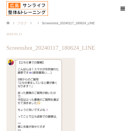
ブログ
Screenshot_20240117_180624_LINE
2024.01.17
Screenshot_20240117_180624_LINE