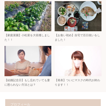
【家庭菜園】小松菜を大収穫しまし
【お食い初め】自宅で百日祝いをし
た！！
ました！
【結婚記念日】もし忘れていても妻
【発表】ついにマスクの時代が終わ
に怒られない方法とは？
ります！！
プロフィール