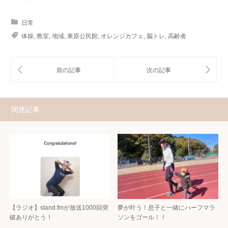
日常
体操
,
教室
,
地域
,
東原公民館
,
オレンジカフェ
,
脳トレ
,
高齢者
関連記事
【ラジオ】stand.fmが放送1000回突
夢が叶う！息子と一緒にハーフマラ
破ありがとう！
ソンをゴール！！