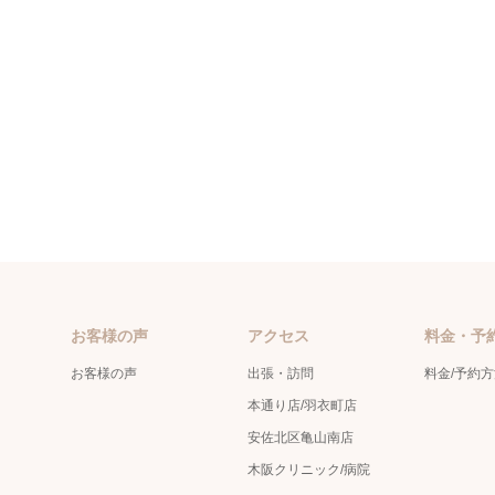
お客様の声
アクセス
料金・予
お客様の声
出張・訪問
料金/予約
本通り店/羽衣町店
安佐北区亀山南店
木阪クリニック/病院