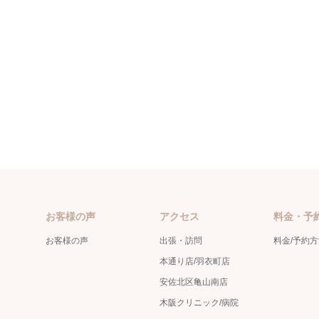
お客様の声
アクセス
料金・予
お客様の声
出張・訪問
料金/予約
本通り店/羽衣町店
安佐北区亀山南店
木阪クリニック/病院