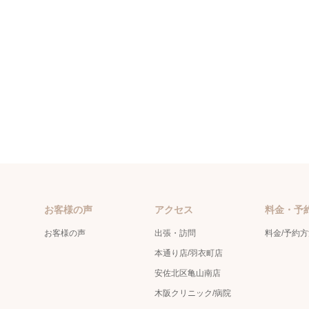
お客様の声
アクセス
料金・予
お客様の声
出張・訪問
料金/予約
本通り店/羽衣町店
安佐北区亀山南店
木阪クリニック/病院