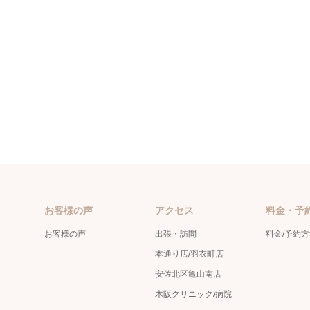
お客様の声
アクセス
料金・予
お客様の声
出張・訪問
料金/予約
本通り店/羽衣町店
安佐北区亀山南店
木阪クリニック/病院