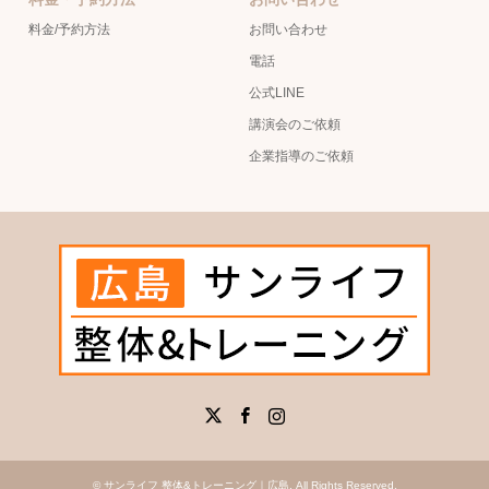
料金/予約方法
お問い合わせ
電話
公式LINE
講演会のご依頼
企業指導のご依頼
X
Facebook
Instagram
©
サンライフ 整体&トレーニング｜広島
. All Rights Reserved.