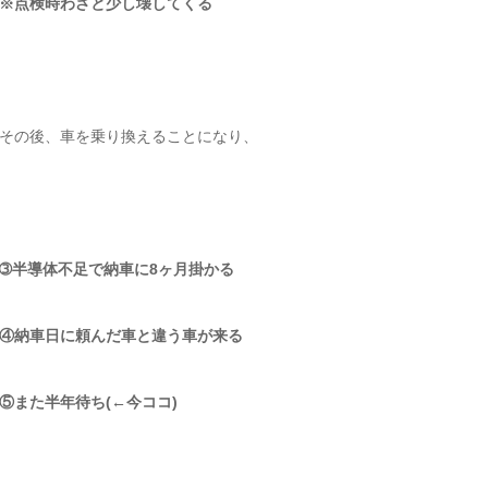
※点検時わざと少し壊してくる
その後、車を乗り換えることになり、
➂半導体不足で納車に8ヶ月掛かる
④納車日に頼んだ車と違う車が来る
⑤また半年待ち(←今ココ)