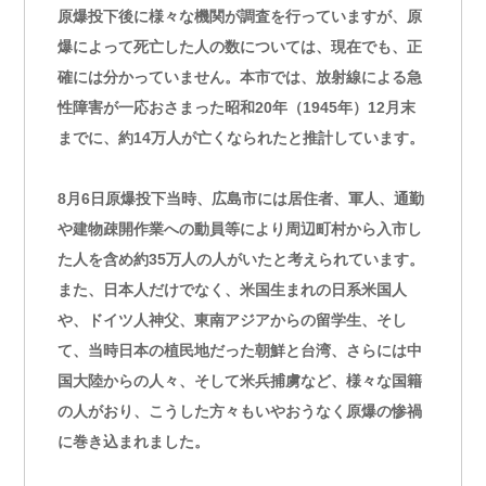
原爆投下後に様々な機関が調査を行っていますが、原
爆によって死亡した人の数については、現在でも、正
確には分かっていません。本市では、放射線による急
性障害が一応おさまった昭和20年（1945年）12月末
までに、約14万人が亡くなられたと推計しています。
8月6日原爆投下当時、広島市には居住者、軍人、通勤
や建物疎開作業への動員等により周辺町村から入市し
た人を含め約35万人の人がいたと考えられています。
また、日本人だけでなく、米国生まれの日系米国人
や、ドイツ人神父、東南アジアからの留学生、そし
て、当時日本の植民地だった朝鮮と台湾、さらには中
国大陸からの人々、そして米兵捕虜など、様々な国籍
の人がおり、こうした方々もいやおうなく原爆の惨禍
に巻き込まれました。