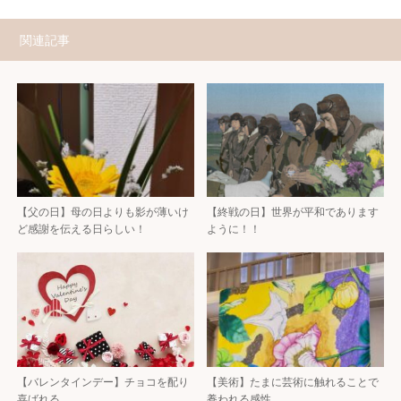
関連記事
【父の日】母の日よりも影が薄いけ
【終戦の日】世界が平和であります
ど感謝を伝える日らしい！
ように！！
【バレンタインデー】チョコを配り
【美術】たまに芸術に触れることで
喜ばれる
養われる感性