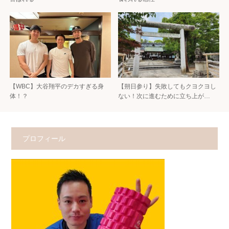
【WBC】大谷翔平のデカすぎる身
【朔日参り】失敗してもクヨクヨし
体！？
ない！次に進むために立ち上が…
プロフィール