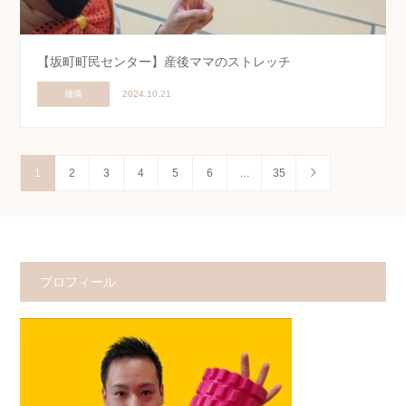
【坂町町民センター】産後ママのストレッチ
腰痛
2024.10.21
1
2
3
4
5
6
…
35
プロフィール