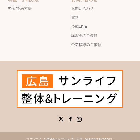
料金/予約方法
お問い合わせ
電話
公式LINE
講演会のご依頼
企業指導のご依頼
X
Facebook
Instagram
©
サンライフ 整体&トレーニング｜広島
. All Rights Reserved.