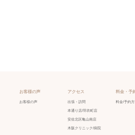
お客様の声
アクセス
料金・予
お客様の声
出張・訪問
料金/予約
本通り店/羽衣町店
安佐北区亀山南店
木阪クリニック/病院