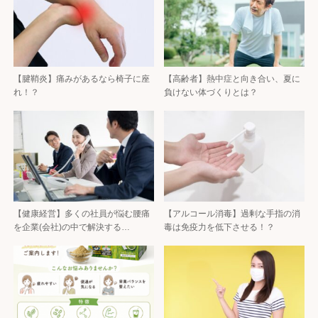
【腱鞘炎】痛みがあるなら椅子に座
【高齢者】熱中症と向き合い、夏に
れ！？
負けない体づくりとは？
【健康経営】多くの社員が悩む腰痛
【アルコール消毒】過剰な手指の消
を企業(会社)の中で解決する…
毒は免疫力を低下させる！？