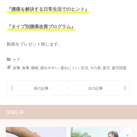
『腰痛を解決する日常生活でのヒント』
『タイプ別腰痛改善プログラム』
動画をプレゼント致します。
ケア
栄養
,
食事
,
睡眠
,
疲れやすい
,
疲れにくい
,
生活
,
その差
,
疲労
,
疲労回復
関連記事