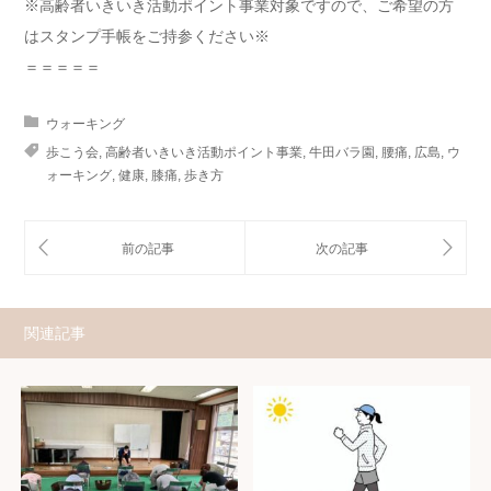
※高齢者いきいき活動ポイント事業対象ですので、ご希望の方
はスタンプ手帳をご持参ください※
＝＝＝＝＝
ウォーキング
歩こう会
,
高齢者いきいき活動ポイント事業
,
牛田バラ園
,
腰痛
,
広島
,
ウ
ォーキング
,
健康
,
膝痛
,
歩き方
関連記事