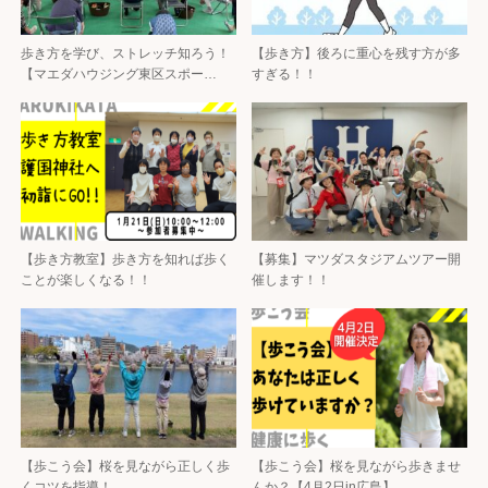
歩き方を学び、ストレッチ知ろう！
【歩き方】後ろに重心を残す方が多
【マエダハウジング東区スポー…
すぎる！！
【歩き方教室】歩き方を知れば歩く
【募集】マツダスタジアムツアー開
ことが楽しくなる！！
催します！！
【歩こう会】桜を見ながら正しく歩
【歩こう会】桜を見ながら歩きませ
くコツを指導！
んか？【4月2日in広島】