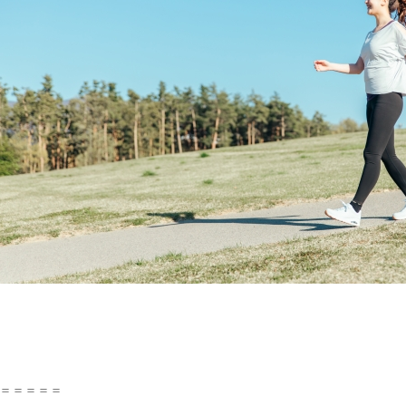
＝＝＝＝＝