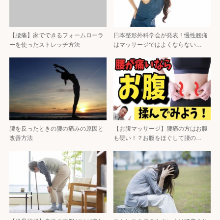
【腰痛】家でできるフォームローラ
日本整形外科学会が発表！慢性腰痛
ーを使ったストレッチ方法
はマッサージではよくならない…
腰を反ったときの腰の痛みの原因と
【お腹マッサージ】腰痛の方はお腹
改善方法
も硬い！？お腹をほぐして腰の…