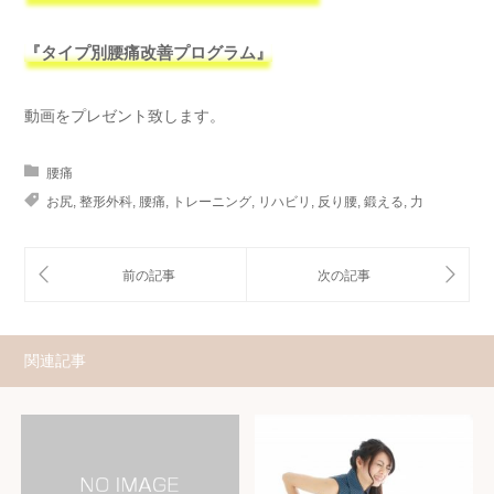
『タイプ別腰痛改善プログラム』
動画をプレゼント致します。
腰痛
お尻
,
整形外科
,
腰痛
,
トレーニング
,
リハビリ
,
反り腰
,
鍛える
,
力
関連記事