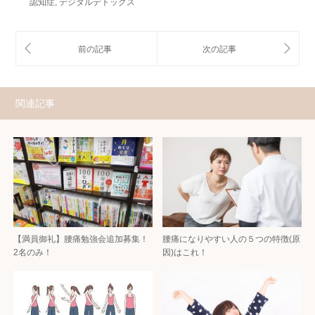
認知症
,
デジタルデトックス
関連記事
【満員御礼】腰痛勉強会追加募集！
腰痛になりやすい人の５つの特徴(原
2名のみ！
因)はこれ！