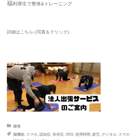
福
利厚生で整体&トレーニング
詳細はこちら↓(写真をクリック)
腰痛
脳機能
,
スマホ
,
認知症
,
依存症
,
SNS
,
使用時間
,
疲労
,
デジタル
,
スマホ