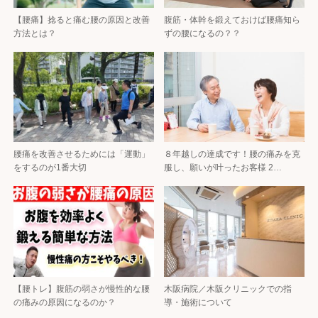
【腰痛】捻ると痛む腰の原因と改善
腹筋・体幹を鍛えておけば腰痛知ら
方法とは？
ずの腰になるの？？
腰痛を改善させるためには「運動」
８年越しの達成です！腰の痛みを克
をするのが1番大切
服し、願いが叶ったお客様 2…
【腰トレ】腹筋の弱さが慢性的な腰
木阪病院／木阪クリニックでの指
の痛みの原因になるのか？
導・施術について