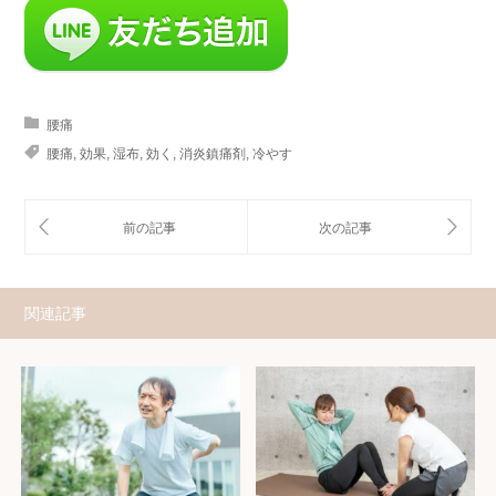
腰痛
腰痛
,
効果
,
湿布
,
効く
,
消炎鎮痛剤
,
冷やす
関連記事