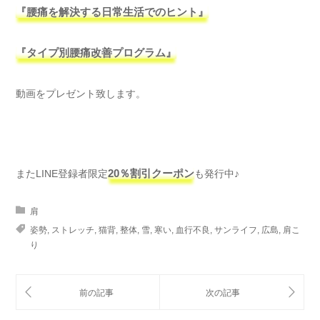
『腰痛を解決する日常生活でのヒント』
『タイプ別腰痛改善プログラム』
動画をプレゼント致します。
またLINE登録者限定
20％割引クーポン
も発行中♪
肩
姿勢
,
ストレッチ
,
猫背
,
整体
,
雪
,
寒い
,
血行不良
,
サンライフ
,
広島
,
肩こ
り