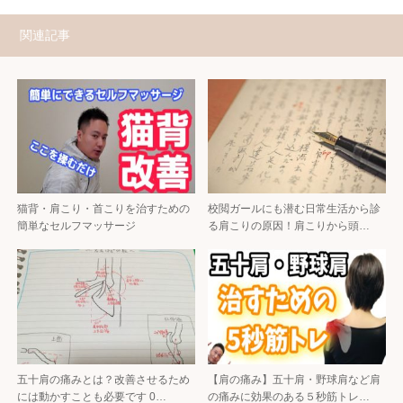
関連記事
猫背・肩こり・首こりを治すための
校閲ガールにも潜む日常生活から診
簡単なセルフマッサージ
る肩こりの原因！肩こりから頭…
五十肩の痛みとは？改善させるため
【肩の痛み】五十肩・野球肩など肩
には動かすことも必要です 0…
の痛みに効果のある５秒筋トレ…