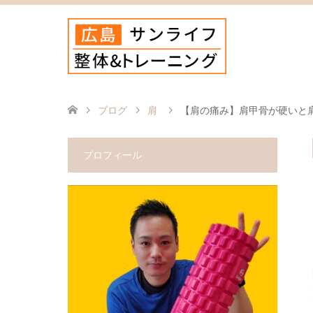
ブログ
肩
【肩の痛み】肩甲骨が硬いと
プロフィール