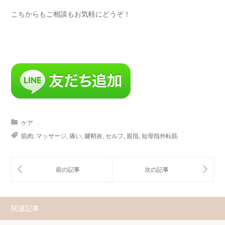
こちからもご相談もお気軽にどうぞ！
ケア
筋肉
,
マッサージ
,
痛い
,
腱鞘炎
,
セルフ
,
親指
,
短母指外転筋
関連記事