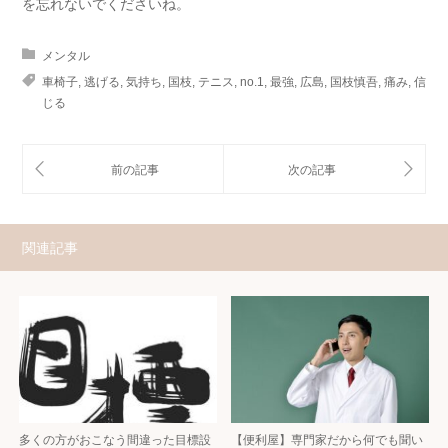
を忘れないでくださいね。
メンタル
車椅子
,
逃げる
,
気持ち
,
国枝
,
テニス
,
no.1
,
最強
,
広島
,
国枝慎吾
,
痛み
,
信
じる
関連記事
多くの方がおこなう間違った目標設
【便利屋】専門家だから何でも聞い