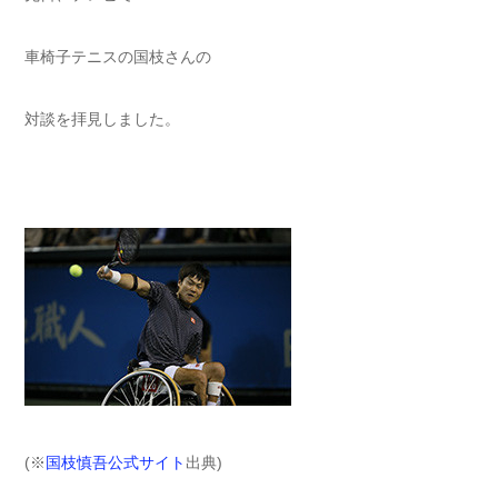
車椅子テニスの国枝さんの
対談を拝見しました。
(※
国枝慎吾公式サイト
出典)