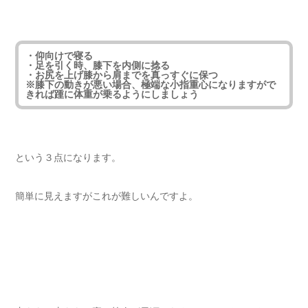
・仰向けで寝る
・足を引く時、膝下を内側に捻る
・お尻を上げ膝から肩までを真っすぐに保つ
※膝下の動きが悪い場合、極端な小指重心になりますがで
きれば踵に体重が乗るようにしましょう
という３点になります。
簡単に見えますがこれが難しいんですよ。