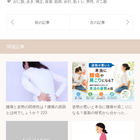
がに股
,
歩き
,
矯正
,
改善
,
筋肉
,
歩行
,
筋トレ
,
男性
,
ガニ股
関連記事
腰痛と姿勢の関係性は？腰痛の原因
姿勢が悪いと本当に腰痛や肩こりに
とは何でしょうか？ 223
なる？最新の研究から分かった…