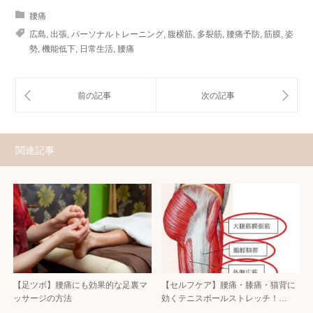
腰痛
広島
,
出張
,
パーソナルトレーニング
,
腹横筋
,
多裂筋
,
腰痛予防
,
筋膜
,
姿
勢
,
機能低下
,
日常生活
,
腰痛
関連記事
【足ツボ】腰痛にも効果的な足裏マ
【セルフケア】腰痛・膝痛・猫背に
ッサージの方法
効くテニスボールストレッチ！…