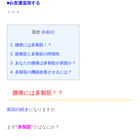
■
お友達追加する
＝＝＝
目次
[
非表示
]
1.
腰痛には多裂筋！？
2.
腹横筋と多裂筋の関係性
3.
あなたの腰痛は多裂筋が原因か？
4.
多裂筋の機能改善させるには？
腰痛には多裂筋！？
前回の続き
になりますが、
まず
“多裂筋”
とはなにか？