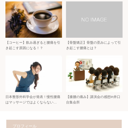
【コーヒー】飲み過ぎると腰痛を引
【骨盤矯正】骨盤の歪みによって引
き起こす原因になる！？
き起こす腰痛とは？
日本整形外科学会が発表！慢性腰痛
【膝腰の痛み】講演会の感想in井口
はマッサージではよくならない…
台集会所
プロフィール